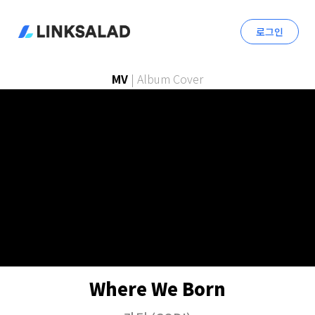
로그인
MV
|
Album Cover
Where We Born