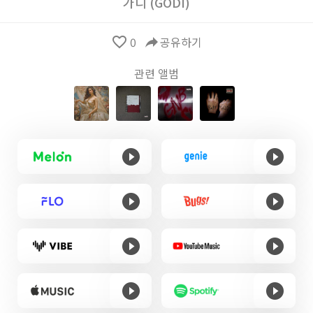
가디 (GODI)
favorite_border
0
reply
공유하기
관련 앨범