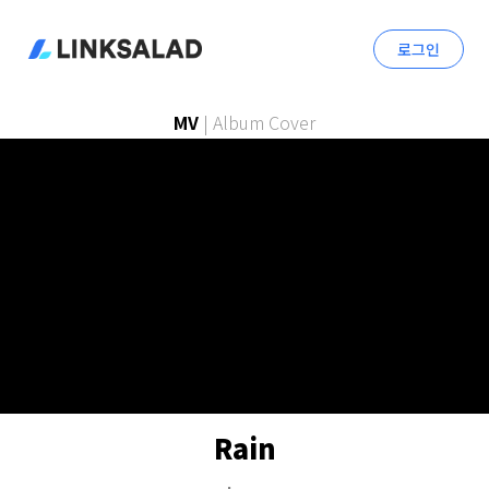
로그인
MV
|
Album Cover
Rain