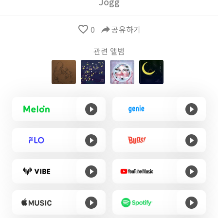
Jogg
favorite_border
0
reply
공유하기
관련 앨범