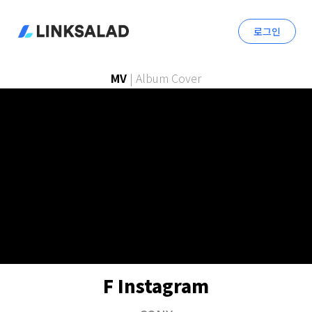
로그인
MV
|
Album Cover
F Instagram