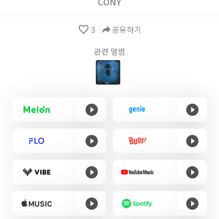
CONY
favorite_border
3
reply
공유하기
관련 앨범