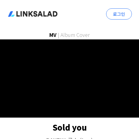
로그인
MV
|
Album Cover
Sold you