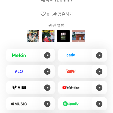
favorite_border
0
reply
공유하기
관련 앨범