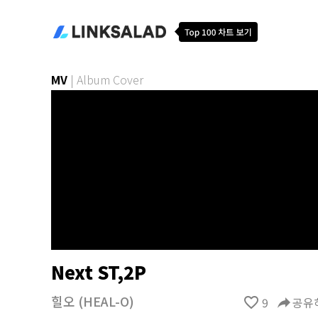
MV
|
Album Cover
Next ST,2P
힐오 (HEAL-O)
favorite_border
9
reply
공유