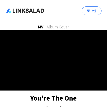
로그인
MV
|
Album Cover
You’re The One