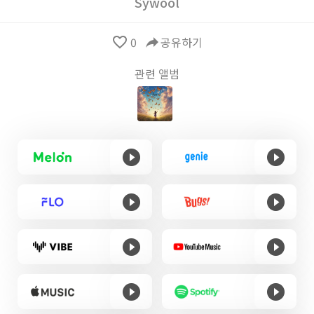
Sywool
favorite_border
0
reply
공유하기
관련 앨범