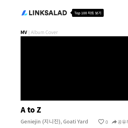
MV
|
Album Cover
A to Z
Geniejin (지니진)
,
Goati Yard
favorite_border
0
reply
공유