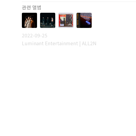
관련 앨범
2022-09-25
Luminant Entertainment | ALL2N