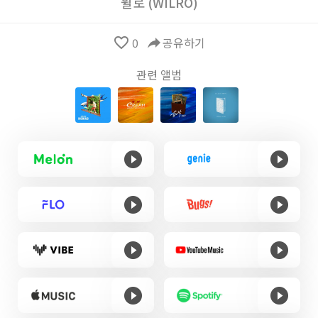
윌로 (WILRO)
favorite_border
0
reply
공유하기
관련 앨범