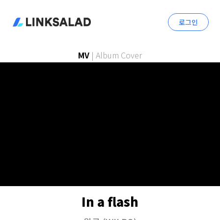
로그인
MV
|
Album Cover
In a flash