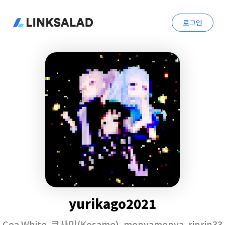
로그인
yurikago2021
Coa White
,
코사미(Kosame)
,
monyamonya
,
rinrin33