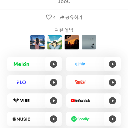
JooC
favorite_border
4
reply
공유하기
관련 앨범