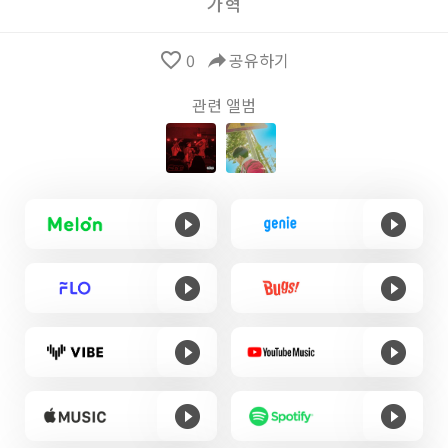
가혁
favorite_border
0
reply
공유하기
관련 앨범