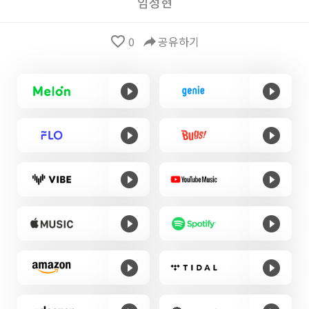
임성현
favorite_border
0
reply
공유하기