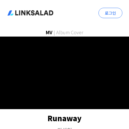
로그인
MV
|
Album Cover
Runaway