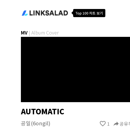
MV
|
Album Cover
AUTOMATIC
공일(6ongil)
favorite_border
1
reply
공유