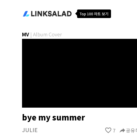
MV
|
Album Cover
bye my summer
JULIE
favorite_border
7
reply
공유