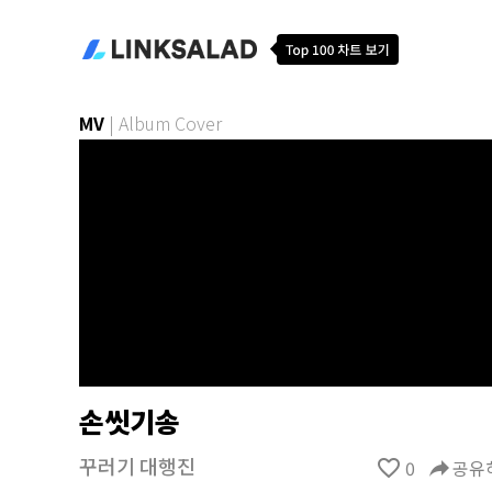
MV
|
Album Cover
손씻기송
꾸러기 대행진
favorite_border
0
reply
공유