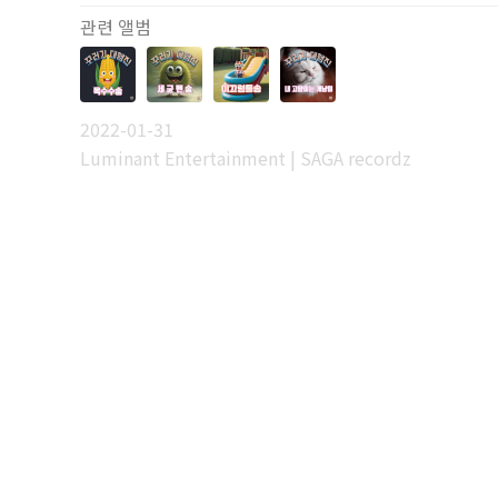
관련 앨범
2022-01-31
Luminant Entertainment | SAGA recordz