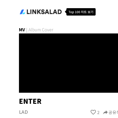
MV
|
Album Cover
ENTER
LAD
favorite_border
2
reply
공유