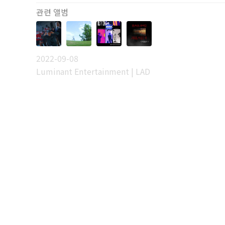
관련 앨범
2022-09-08
Luminant Entertainment | LAD