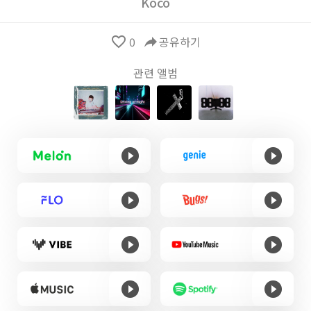
Koco
favorite_border
0
reply
공유하기
관련 앨범