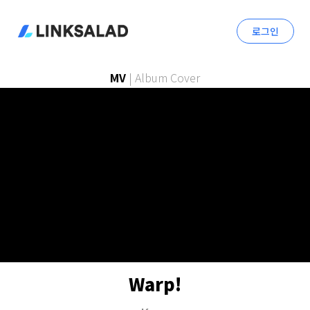
로그인
MV
|
Album Cover
Warp!