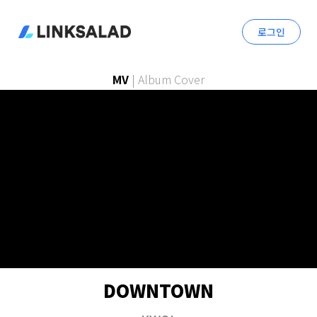
로그인
MV
|
Album Cover
DOWNTOWN