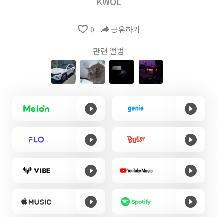
KWOL
favorite_border
0
reply
공유하기
관련 앨범