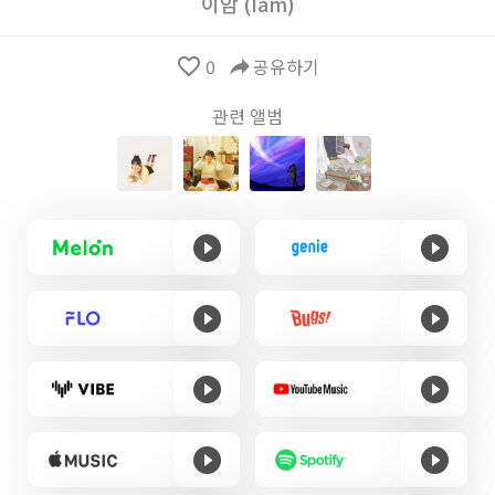
이암 (Iam)
favorite_border
0
reply
공유하기
관련 앨범