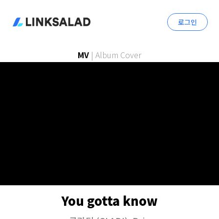
로그인
MV
|
Album Cover
You gotta know