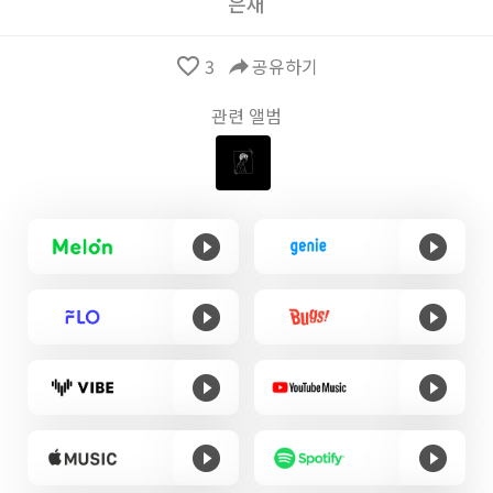
은재
favorite_border
3
reply
공유하기
관련 앨범