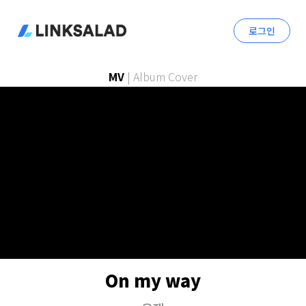
로그인
MV
|
Album Cover
On my way