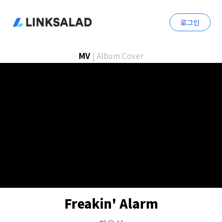
로그인
MV
|
Album Cover
Freakin' Alarm