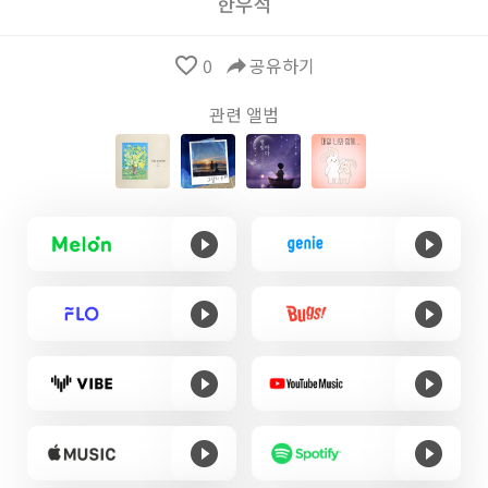
한우석
favorite_border
0
reply
공유하기
관련 앨범