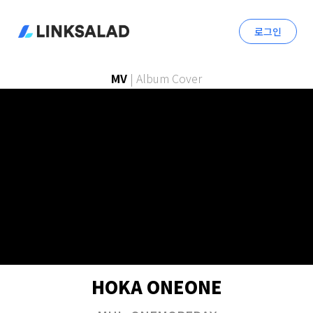
로그인
MV
|
Album Cover
HOKA ONEONE