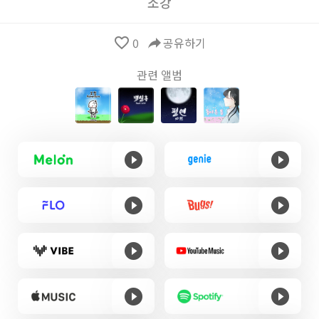
소강
favorite_border
0
reply
공유하기
관련 앨범