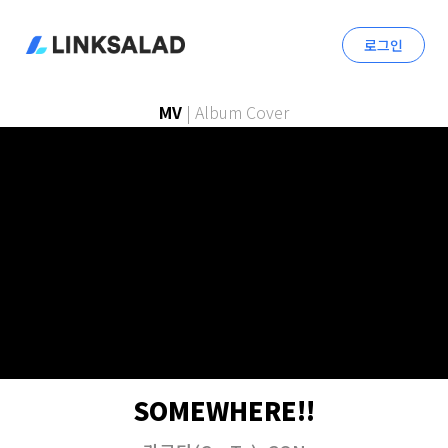
로그인
MV
|
Album Cover
SOMEWHERE!!