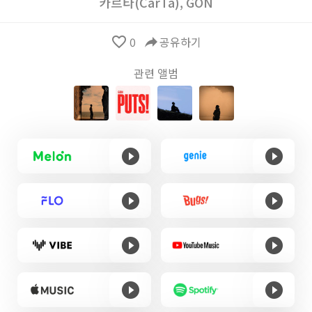
카르타(CarTa)
,
GON
favorite_border
0
reply
공유하기
관련 앨범