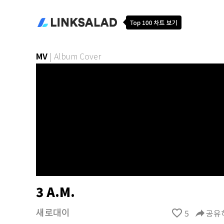
MV
|
Album Cover
3 A.M.
새로대이
favorite_border
5
reply
공유