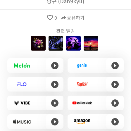
당규 (Dan9kyu)
favorite_border
0
reply
공유하기
관련 앨범