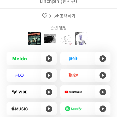
Linchpin (린치핀)
favorite_border
0
reply
공유하기
관련 앨범