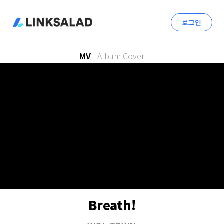
로그인
MV
|
Album Cover
Breath!