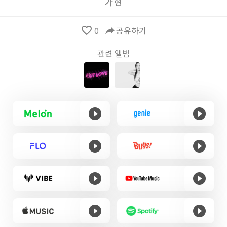
가현
favorite_border
0
reply
공유하기
관련 앨범